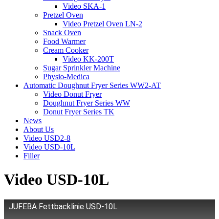
Video SKA-1
Pretzel Oven
Video Pretzel Oven LN-2
Snack Oven
Food Warmer
Cream Cooker
Video KK-200T
Sugar Sprinkler Machine
Physio-Medica
Automatic Doughnut Fryer Series WW2-AT
Video Donut Fryer
Doughnut Fryer Series WW
Donut Fryer Series TK
News
About Us
Video USD2-8
Video USD-10L
Filler
Video USD-10L
JUFEBA Fettbacklinie USD-10L