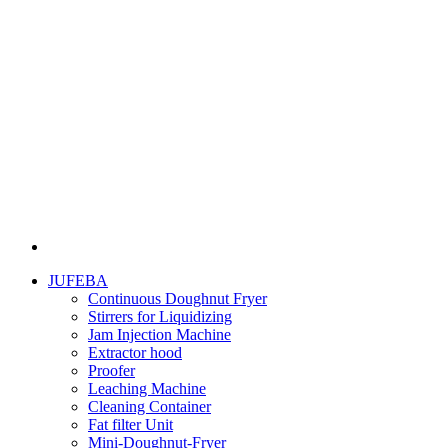
JUFEBA
Continuous Doughnut Fryer
Stirrers for Liquidizing
Jam Injection Machine
Extractor hood
Proofer
Leaching Machine
Cleaning Container
Fat filter Unit
Mini-Doughnut-Fryer