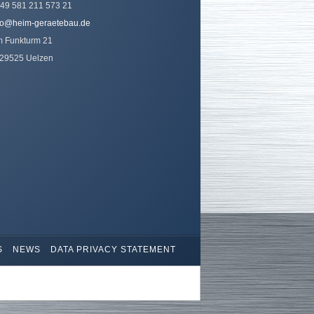
49 581 211 573 21
fo@heim-geraetebau.de
 Funkturm 21
29525 Uelzen
S
NEWS
DATA PRIVACY STATEMENT