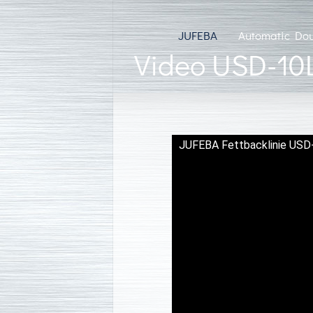
JUFEBA
Automatic Dou
Video USD-10
JUFEBA Fettbacklinie USD