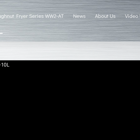
ghnut Fryer Series WW2-AT
News
About Us
Video
L
-10L