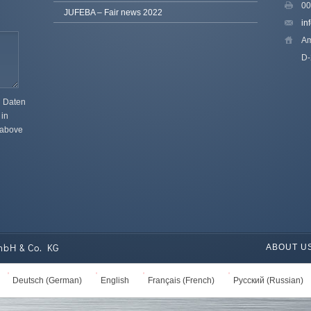
00
JUFEBA – Fair news 2022
in
Am
D-
n Daten
 in
e above
mbH & Co. KG
ABOUT U
Deutsch
(
German
)
English
Français
(
French
)
Русский
(
Russian
)