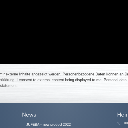
 mir externe Inhalte angezeigt werden. Personenbezogene Daten können an Drit
rklärung
. I consent to external content being displayed to me. Personal data c
 statement
.
News
Hei
00
JUFEBA – new product 2022