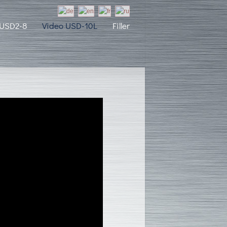
 USD2-8
Video USD-10L
Filler