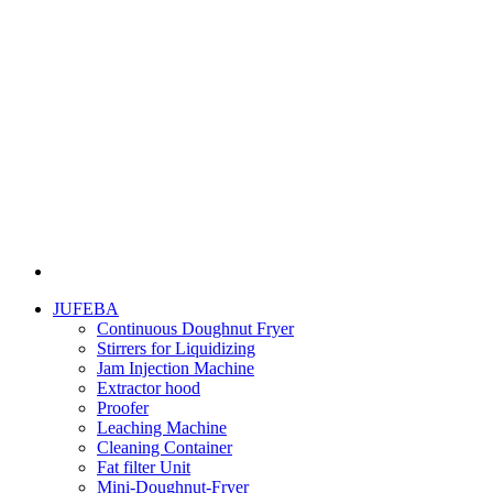
JUFEBA
Continuous Doughnut Fryer
Stirrers for Liquidizing
Jam Injection Machine
Extractor hood
Proofer
Leaching Machine
Cleaning Container
Fat filter Unit
Mini-Doughnut-Fryer