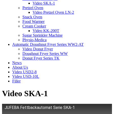
Video SKA-1
Pretzel Oven
Video Pretzel Oven LN-2
Snack Oven
Food Warmer
Cream Cooker
Video KK-200T
Sugar Sprinkler Machine
Physio-Medica
Automatic Doughnut Fryer Series WW2-AT
Video Donut Fryer
Doughnut Fryer Series WW
Donut Fryer Series TK
News
About Us
Video USD2-8
Video USD-10L
Filler
Video SKA-1
JUFEBA Fettbackautomat Serie SKA-1